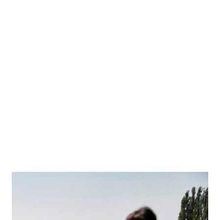
Begleitet wird das Wochenende von der Autorin selbst, die Einblicke in ihre
persönliche Geschichte gibt und Impulse setzt, die berühren und
weiterführen.
Gleichzeitig bietet das stilvolle Ambiente am Elbufer den passenden Rahmen:
Rückzug und Qualität, Genuss und Leichtigkeit.
Du musst dich um nichts kümmern – außer darum, anzukommen.
Dieses Wochenende ist für dich, wenn du dir bewusst Zeit nehmen
möchtest:
um innerlich zur Ruhe zu kommen und neue Kraft zu schöpfen
um Klarheit für dich und deine nächsten Schritte zu gewinnen
um inspirierende Gespräche zu führen, die wirklich etwas in die
bewegen
Du gehst mit mehr Weite, neuen Perspektiven und einem Gefühl von
Verbindung zurück in deinen Alltag.
Die Teilnehmerzahl ist bewusst auf maximal 10 Personen begrenzt,
um eine persönliche und vertrauensvolle Atmosphäre zu ermöglichen.
Jetzt Teilnahme sichern