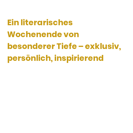
Ein literarisches
Wochenende von
besonderer Tiefe – exklusiv,
persönlich, inspirierend
Erleben drei außergewöhnliche Tage im stilvollen Ambiente des Zollenspieker
Fährhauses: ein kuratiertes Lesewochenende rund um das Buch
„Burnout und
der Neuanfang – Mein Weg zu Heilung und Freiheit“
von
Anke Giesges
. In einem
bewusst kleinen Kreis entsteht Raum für intensive Leseerlebnisse,
persönliche Gespräche und neue Perspektiven – begleitet von der Autorin
selbst und eingebettet in eine Atmosphäre der Ruhe, Qualität und
Achtsamkeit.
10.–12. Juli 2026 · Elbufer bei Hamburg · Vollverpflegung auf gehobenem
Niveau · streng limitierte Plätze